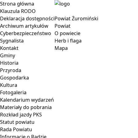
Strona główna
Klauzula RODO
Deklaracja dostępności
Powiat Żuromiński
Archiwum artykułów
Powiat
Cyberbezpieczeństwo
O powiecie
Sygnalista
Herb i flaga
Kontakt
Mapa
Gminy
Historia
Przyroda
Gospodarka
Kultura
Fotogaleria
Kalendarium wydarzeń
Materiały do pobrania
Rozkład jazdy PKS
Statut powiatu
Rada Powiatu
Informacje o Radzie