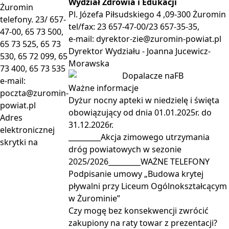
Wydział Zdrowia i Edukacji
Żuromin
Pl. Józefa Piłsudskiego 4 ,09-300 Żuromin
telefony. 23/ 657-
tel/fax: 23 657-47-00/23 657-35-35,
47-00, 65 73 500,
e-mail:
dyrektor-zie@zuromin-powiat.pl
65 73 525, 65 73
Dyrektor Wydziału - Joanna Jucewicz-
530, 65 72 099, 65
Morawska
73 400, 65 73 535
e-mail:
Ważne
informacje
poczta@zuromin-
Dyżur nocny apteki w niedzielę i święta
powiat.pl
obowiązujący od dnia 01.01.2025r. do
Adres
31.12.2026r.
elektronicznej
_________Akcja zimowego utrzymania
skrytki na
dróg powiatowych w sezonie
2025/2026_________WAŻNE TELEFONY
Podpisanie umowy „Budowa krytej
pływalni przy Liceum Ogólnokształcącym
w Żurominie”
Czy mogę bez konsekwencji zwrócić
zakupiony na raty towar z prezentacji?