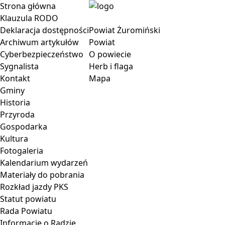
Strona główna
Klauzula RODO
Deklaracja dostępności
Powiat Żuromiński
Archiwum artykułów
Powiat
Cyberbezpieczeństwo
O powiecie
Sygnalista
Herb i flaga
Kontakt
Mapa
Gminy
Historia
Przyroda
Gospodarka
Kultura
Fotogaleria
Kalendarium wydarzeń
Materiały do pobrania
Rozkład jazdy PKS
Statut powiatu
Rada Powiatu
Informacje o Radzie