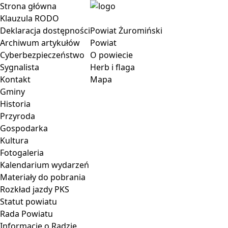
Strona główna
Klauzula RODO
Deklaracja dostępności
Powiat Żuromiński
Archiwum artykułów
Powiat
Cyberbezpieczeństwo
O powiecie
Sygnalista
Herb i flaga
Kontakt
Mapa
Gminy
Historia
Przyroda
Gospodarka
Kultura
Fotogaleria
Kalendarium wydarzeń
Materiały do pobrania
Rozkład jazdy PKS
Statut powiatu
Rada Powiatu
Informacje o Radzie